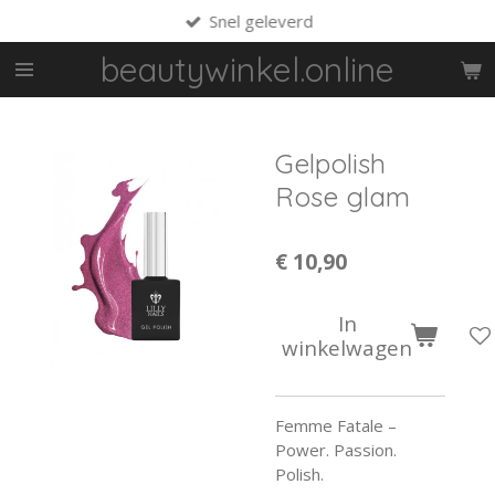
Snel geleverd
Ga
direct
beautywinkel.online
naar
de
hoofdinhoud
Gelpolish
Rose glam
€ 10,90
In
winkelwagen
Femme Fatale –
Power. Passion.
Polish.