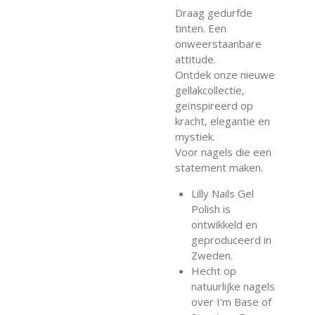
Draag gedurfde
tinten. Een
onweerstaanbare
attitude.
Ontdek onze nieuwe
gellakcollectie,
geïnspireerd op
kracht, elegantie en
mystiek.
Voor nagels die een
statement maken.
Lilly Nails Gel
Polish is
ontwikkeld en
geproduceerd in
Zweden.
Hecht op
natuurlijke nagels
over I'm Base of