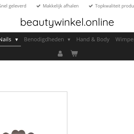
Snel geleverd
Makkelijk afhalen
Topkwaliteit produ
beautywinkel.online
 Nails
Benodigdheden
Hand & Body
Wimpe