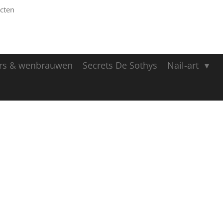
cten
rs & wenbrauwen
Secrets De Sothys
Nail-art