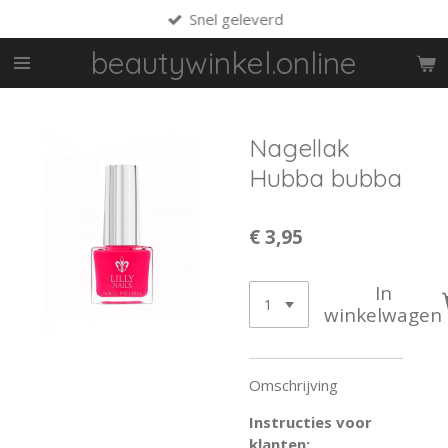
Snel geleverd
Ga
direct
beautywinkel.online
naar
de
hoofdinhoud
Nagellak
Hubba bubba
€ 3,95
In
winkelwagen
Omschrijving
Instructies voor
klanten: