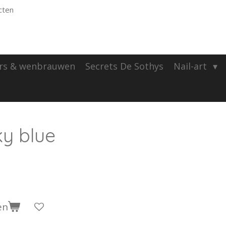
cten
rs & wenbrauwen
Secrets De Sothys
Nail-art
ky blue
en