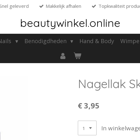
Snel geleverd
Makkelijk afhalen
Topkwaliteit produ
beautywinkel.online
 Nails
Benodigdheden
Hand & Body
Wimpe
Nagellak S
€ 3,95
In winkelwag