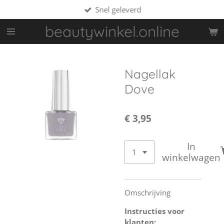
Snel geleverd
Ga
direct
beautywinkel.online
naar
de
hoofdinhoud
Nagellak
Dove
€ 3,95
In
winkelwagen
Omschrijving
Instructies voor
klanten: