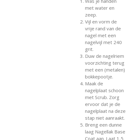
Was je handen
met water en
zeep.
Vijl en vorm de
vrije rand van de
nagel met een
nagelvijl met 240
grit.
Duw de nagelriem
voorzichting terug
met een (metalen)
bokkepootje.
Maak de
nagelplaat schoon
met Scrub. Zorg
ervoor dat je de
nagelplaat na deze
stap niet aanraakt.
Breng een dunne
laag Nagellak Base
Coat aan. Laat 1,5