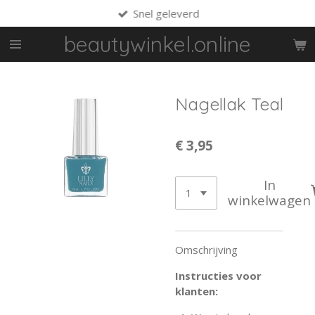
Snel geleverd
Ga
direct
beautywinkel.online
naar
de
hoofdinhoud
Nagellak Teal
€ 3,95
In
winkelwagen
Omschrijving
Instructies voor
klanten: