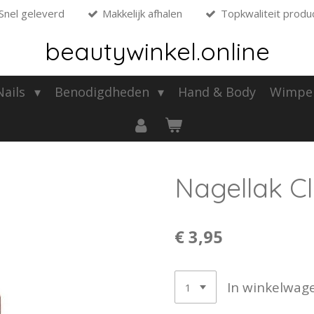
Snel geleverd
Makkelijk afhalen
Topkwaliteit produ
beautywinkel.online
 Nails
Benodigdheden
Hand & Body
Wimpe
Nagellak Cl
€ 3,95
In winkelwag