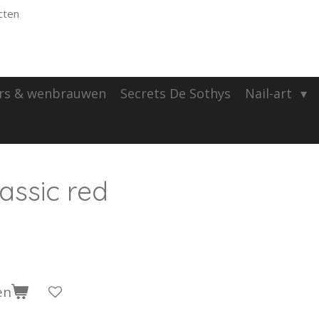
cten
rs & wenbrauwen
Secrets De Sothys
Nail-art
assic red
en