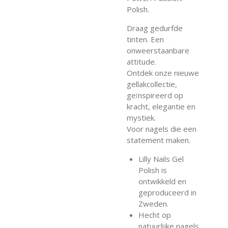
Polish.
Draag gedurfde
tinten. Een
onweerstaanbare
attitude.
Ontdek onze nieuwe
gellakcollectie,
geïnspireerd op
kracht, elegantie en
mystiek.
Voor nagels die een
statement maken.
Lilly Nails Gel
Polish is
ontwikkeld en
geproduceerd in
Zweden.
Hecht op
natuurlijke nagels