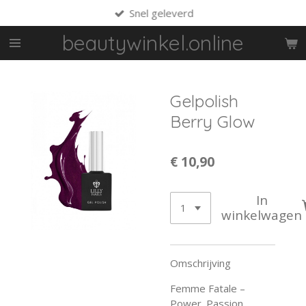
Snel geleverd
Ga
direct
beautywinkel.online
naar
de
hoofdinhoud
Gelpolish
Berry Glow
€ 10,90
In
winkelwagen
Omschrijving
Femme Fatale –
Power. Passion.