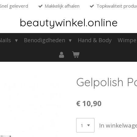
Snel geleverd
Makkelijk afhalen
Topkwaliteit produ
beautywinkel.online
 Nails
Benodigdheden
Hand & Body
Wimpe
Gelpolish P
€ 10,90
In winkelwag