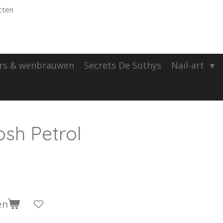
cten
rs & wenbrauwen
Secrets De Sothys
Nail-art
osh Petrol
en