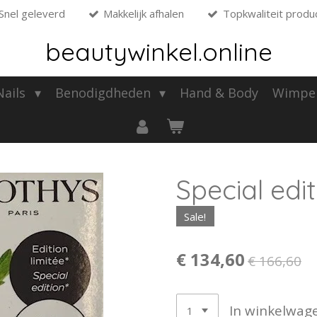
Snel geleverd
Makkelijk afhalen
Topkwaliteit produ
beautywinkel.online
 Nails
Benodigdheden
Hand & Body
Wimpe
Special edi
Sale!
€ 134,60
€ 166,60
In winkelwag