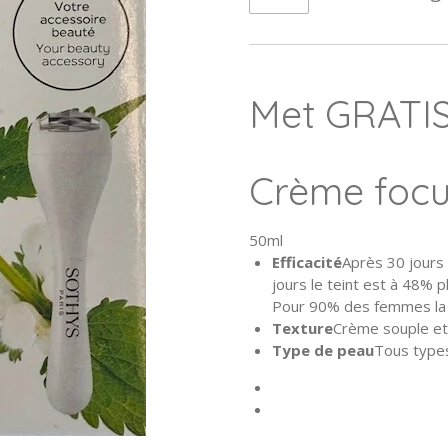
Met GRATIS 
Crème focu
50ml
Efficacité
Après 30 jours
jours le teint est à 48% p
Pour 90% des femmes la p
Texture
Crème souple et
Type de peau
Tous type