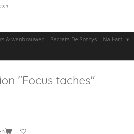
cten
rs & wenbrauwen
Secrets De Sothys
Nail-art
tion "Focus taches"
en