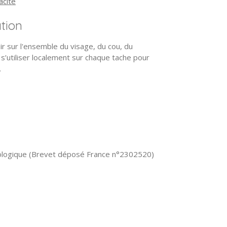
acité
ation
oir sur l'ensemble du visage, du cou, du
s’utiliser localement sur chaque tache pour
.
biologique (Brevet déposé France n°2302520)