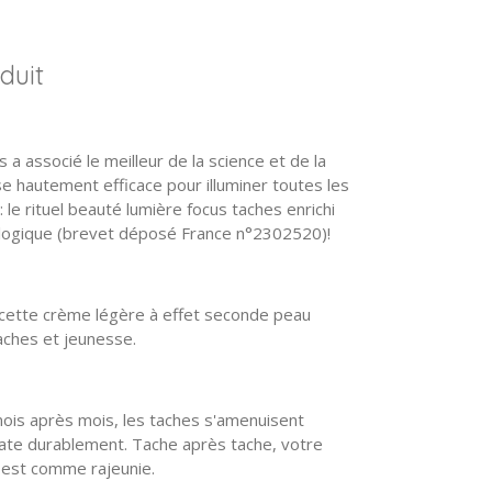
duit
a associé le meilleur de la science et de la
se hautement efficace pour illuminer toutes les
 le rituel beauté lumière focus taches enrichi
iologique (brevet déposé France n°2302520)!
n, cette crème légère à effet seconde peau
aches et jeunesse.
mois après mois, les taches s'amenuisent
rate durablement. Tache après tache, votre
e est comme rajeunie.