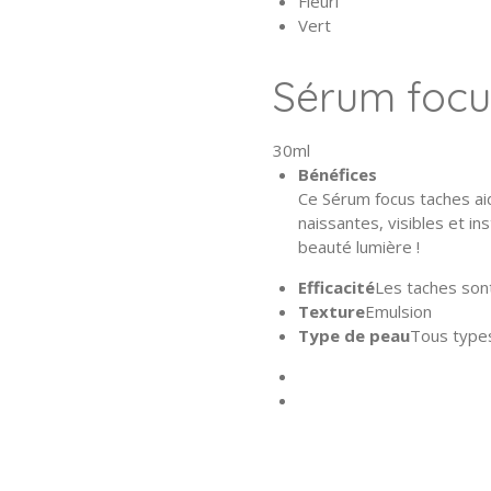
Fleuri
Vert
Sérum focu
30ml
Bénéfices
Ce Sérum focus taches aid
naissantes, visibles et ins
beauté lumière !
Efficacité
Les taches sont
Texture
Emulsion
Type de peau
Tous type