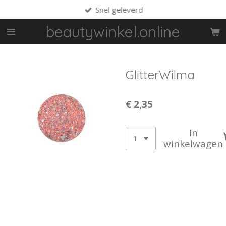
Snel geleverd
Ga
direct
beautywinkel.online
naar
de
hoofdinhoud
GlitterWilma
€ 2,35
In
winkelwagen