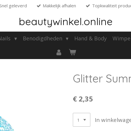
Snel geleverd
Makkelijk afhalen
Topkwaliteit produ
beautywinkel.online
 Nails
Benodigdheden
Hand & Body
Wimpe
Glitter Su
€ 2,35
In winkelwag