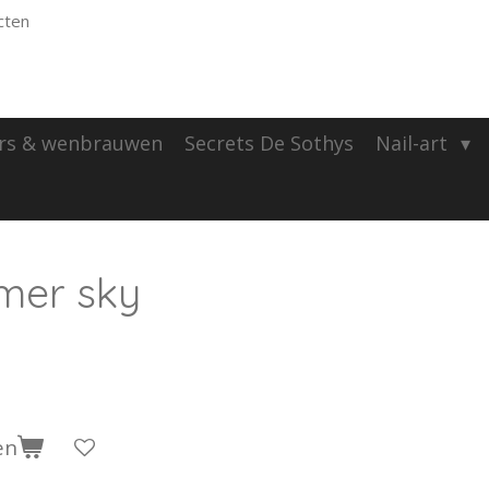
cten
rs & wenbrauwen
Secrets De Sothys
Nail-art
mmer sky
en