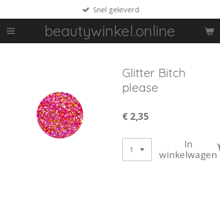
Snel geleverd
Ga
direct
beautywinkel.online
naar
de
hoofdinhoud
Glitter Bitch
please
€ 2,35
In
winkelwagen