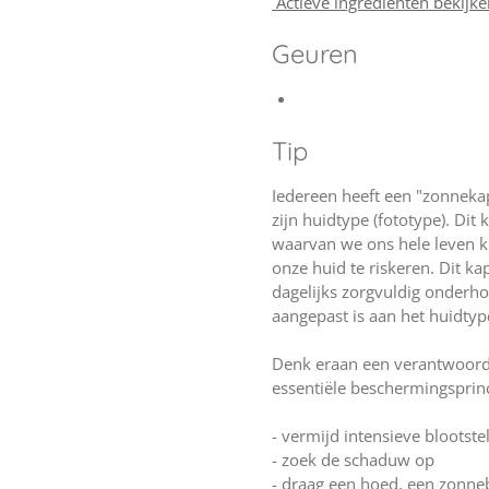
Actieve ingrediënten bekijk
Geuren
Tip
Iedereen heeft een "zonnekap
zijn huidtype (fototype). Di
waarvan we ons hele leven k
onze huid te riskeren. Dit ka
dagelijks zorgvuldig onder
aangepast is aan het huidtype
Denk eraan een verantwoord
essentiële beschermingsprinc
- vermijd intensieve blootste
- zoek de schaduw op
- draag een hoed, een zonneb