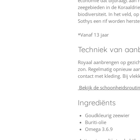
economie dat bijdraagt aan h
zeegebieden in de Koraaldri
biodiversiteit. In het veld, 
Sothys een rif worden herste
*Vanaf 13 jaar
Techniek van aan
Royaal aanbrengen op gezicht
zon. Regelmatig opnieuw aan
contact met kleding. Bij vle
Bekijk de schoonheidsrouti
Ingrediënts
Goudkleurig zeewier
Buriti-olie
Omega 3.6.9