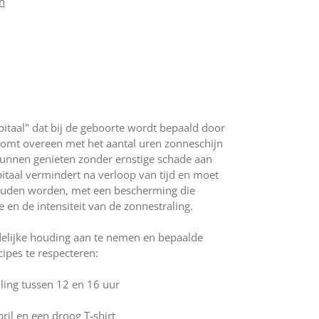
en
itaal" dat bij de geboorte wordt bepaald door
t komt overeen met het aantal uren zonneschijn
unnen genieten zonder ernstige schade aan
pitaal vermindert na verloop van tijd en moet
houden worden, met een bescherming die
 en de intensiteit van de zonnestraling.
elijke houding aan te nemen en bepaalde
ipes te respecteren:
lling tussen 12 en 16 uur
ril en een droog T-shirt