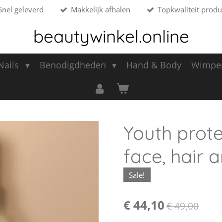
Snel geleverd
Makkelijk afhalen
Topkwaliteit produ
beautywinkel.online
 Nails
Benodigdheden
Hand & Body
Wimpe
Youth prote
face, hair 
Sale!
€ 44,10
€ 49,00