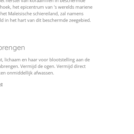
et herstel van koraalriffen in beschermde
ehoek, het epicentrum van 's werelds mariene
op het Maleisische schiereiland, zal namens
ld in het hart van dit beschermde zeegebied.
brengen
, lichaam en haar voor blootstelling aan de
brengen. Vermijd de ogen. Vermijd direct
kken onmiddellijk afwassen.
ne