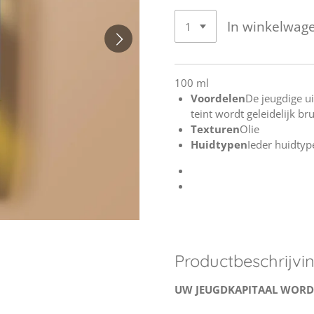
In winkelwag
100 ml
Voordelen
De jeugdige ui
teint wordt geleidelijk br
Texturen
Olie
Huidtypen
Ieder huidtyp
Productbeschrijvi
UW JEUGDKAPITAAL WORD