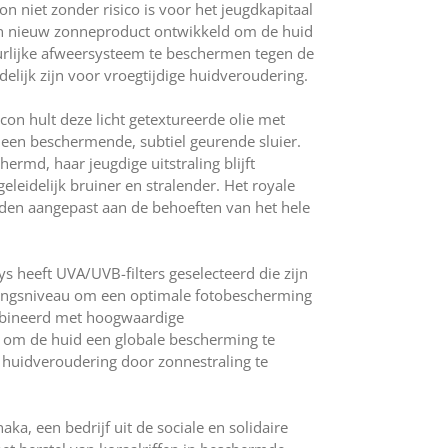
n niet zonder risico is voor het jeugdkapitaal
en nieuw zonneproduct ontwikkeld om de huid
rlijke afweersysteem te beschermen tegen de
elijk zijn voor vroegtijdige huidveroudering.
con hult deze licht getextureerde olie met
n een beschermende, subtiel geurende sluier.
ermd, haar jeugdige uitstraling blijft
leidelijk bruiner en stralender. Het royale
den aangepast aan de behoeften van het hele
 heeft UVA/UVB-filters geselecteerd die zijn
ingsniveau om een optimale fotobescherming
mbineerd met hoogwaardige
 om de huid een globale bescherming te
 huidveroudering door zonnestraling te
aka, een bedrijf uit de sociale en solidaire