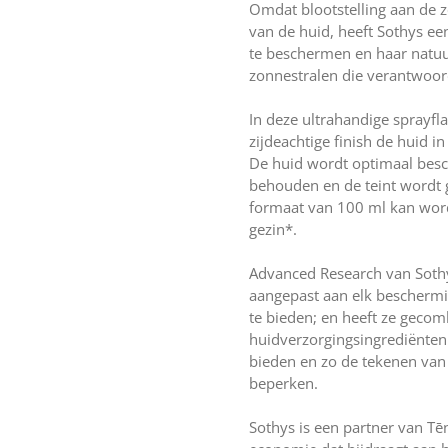
Omdat blootstelling aan de zo
van de huid, heeft Sothys e
te beschermen en haar natuu
zonnestralen die verantwoord
In deze ultrahandige sprayfla
zijdeachtige finish de huid i
De huid wordt optimaal besch
behouden en de teint wordt ge
formaat van 100 ml kan wor
gezin*.
Advanced Research van Sothys
aangepast aan elk bescherm
te bieden; en heeft ze geco
huidverzorgingsingrediënten
bieden en zo de tekenen van
beperken.
Sothys is een partner van Tēn