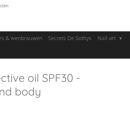
cten
rs & wenbrauwen
Secrets De Sothys
Nail-art
ctive oil SPF30 -
and body