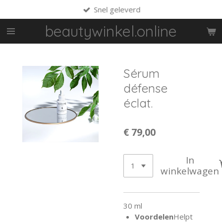
Snel geleverd
Ga
direct
beautywinkel.online
naar
de
hoofdinhoud
Sérum
défense
éclat.
€ 79,00
In
winkelwagen
30 ml
Voordelen
Helpt