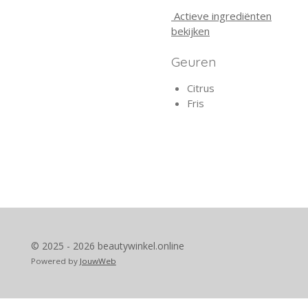
Actieve ingrediënten
bekijken
Geuren
Citrus
Fris
© 2025 - 2026 beautywinkel.online
Powered by
JouwWeb