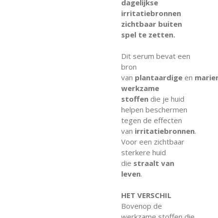
dagelijkse
irritatiebronnen
zichtbaar buiten
spel te zetten.
Dit serum bevat een
bron
van
plantaardige
en
marie
werkzame
stoffen
die je huid
helpen beschermen
tegen de effecten
van
irritatiebronnen
.
Voor een zichtbaar
sterkere huid
die
straalt van
leven
.
HET VERSCHIL
Bovenop de
werkzame stoffen die