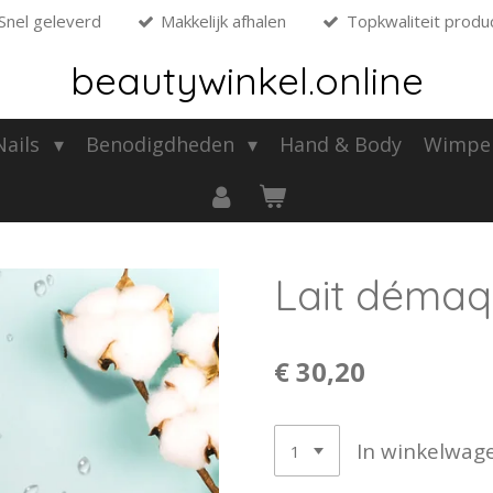
Snel geleverd
Makkelijk afhalen
Topkwaliteit produ
beautywinkel.online
 Nails
Benodigdheden
Hand & Body
Wimpe
Lait démaqu
€ 30,20
In winkelwag