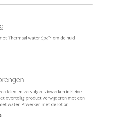
ng
met Thermaal water Spa™ om de huid
brengen
verdelen en vervolgens inwerken in kleine
et overtollig product verwijderen met een
met water. Afwerken met de lotion.
e