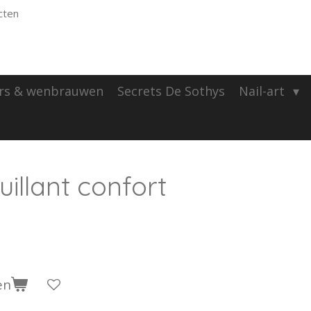
cten
rs & wenbrauwen
Secrets De Sothys
Nail-art
illant confort
en