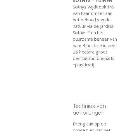
SOTHYS™ TUINEN
Sothys wijdt ook 1%
van haar omzet aan
het behoud van de
natuur via de Jardins
Sothys™ en het
duurzame beheer van
haar 4 hectare in een
26 hectare groot
beschermd bospark.
*plasticvrij
Techniek van
aanbrengen
Breng aan op de
droge huid van het