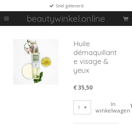
Snel geleverd
Ga
direct
beautywinkel.online
naar
de
hoofdinhoud
Huile
démaquillant
e visage &
yeux
€ 35,50
In
winkelwagen