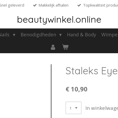
Snel geleverd
Makkelijk afhalen
Topkwaliteit produ
beautywinkel.online
 Nails
Benodigdheden
Hand & Body
Wimpe
Staleks Ey
€ 10,90
In winkelwag