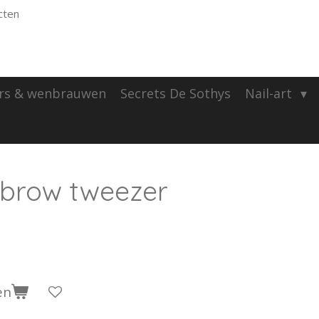
cten
rs & wenbrauwen
Secrets De Sothys
Nail-art
ebrow tweezer
en