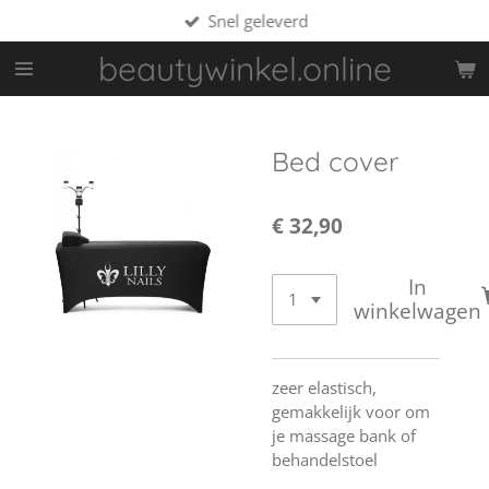
Snel geleverd
Ga
direct
beautywinkel.online
naar
de
hoofdinhoud
Bed cover
€ 32,90
In
winkelwagen
zeer elastisch,
gemakkelijk voor om
je massage bank of
behandelstoel