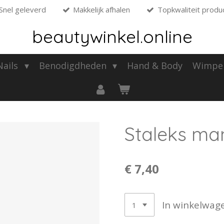
Snel geleverd
Makkelijk afhalen
Topkwaliteit produ
beautywinkel.online
 Nails
Benodigdheden
Hand & Body
Wimpe
Staleks ma
€ 7,40
In winkelwag