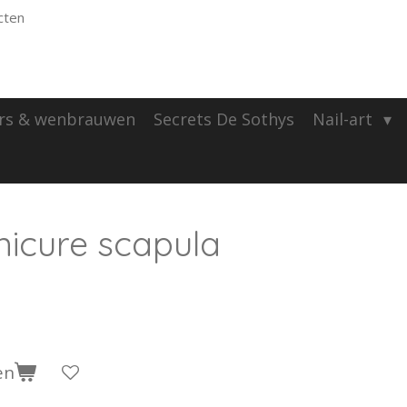
cten
rs & wenbrauwen
Secrets De Sothys
Nail-art
nicure scapula
en