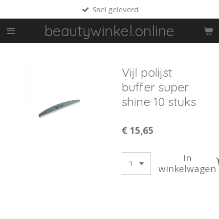
Snel geleverd
Ga
direct
beautywinkel.online
naar
de
hoofdinhoud
Vijl polijst
buffer super
shine 10 stuks
€ 15,65
In
winkelwagen