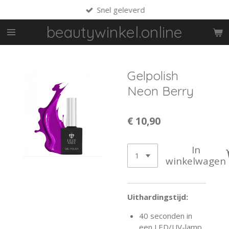
Snel geleverd
Ga
direct
beautywinkel.online
naar
de
hoofdinhoud
Gelpolish
Neon Berry
€ 10,90
In
winkelwagen
Uithardingstijd:
40 seconden in
een LED/UV-lamp