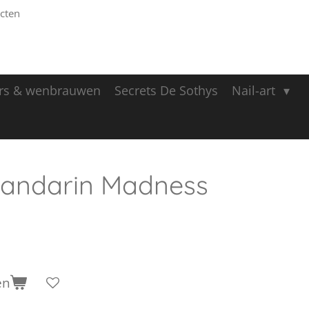
cten
rs & wenbrauwen
Secrets De Sothys
Nail-art
Mandarin Madness
en