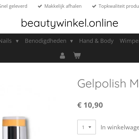
Snel geleverd
Makkelijk afhalen
Topkwaliteit produ
beautywinkel.online
 Nails
Benodigdheden
Hand & Body
Wimpe
Gelpolish 
€ 10,90
In winkelwag