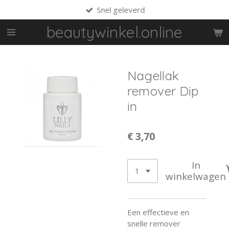
Snel geleverd
Ga
direct
beautywinkel.online
naar
de
hoofdinhoud
Nagellak
remover Dip
in
€ 3,70
In
winkelwagen
Een effectieve en
snelle remover