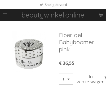
Snel geleverd
Ga
direct
beautywinkel.online
naar
de
hoofdinhoud
Fiber gel
Babyboomer
pink
€ 36,55
In
winkelwagen