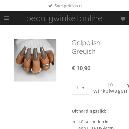
Snel geleverd
Ga
direct
beautywinkel.online
naar
de
hoofdinhoud
Gelpolish
Greyish
€ 10,90
In
winkelwagen
Uithardingstijd:
40 seconden in
een LED/UV-lamp